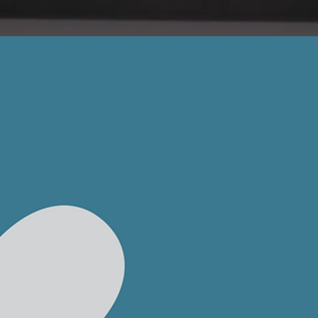
 spazio che merit
Waymedia è un Centro
Media
Indipendente fondato nel 2008