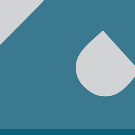
che,
grazie a un’equilibrata
combinazione
di competenza ed
entusiasmo,
gestisce
la pianificazione di
campagne di comunicazione per clienti
privati
e per istituzioni.